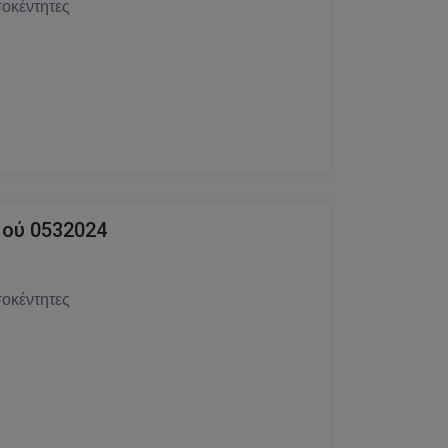
οκέντητες
ού 0532024
οκέντητες