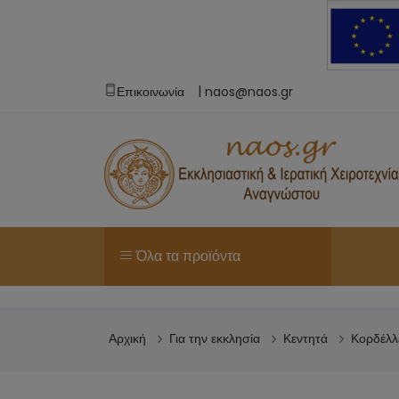
|
Επικοινωνία
naos@naos.gr
Όλα τα προϊόντα
Αρχική
Για την εκκλησία
Κεντητά
Κορδέλλ