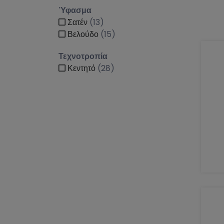
Ύφασμα
Σατέν
(13)
Βελούδο
(15)
Τεχνοτροπία
Κεντητό
(28)