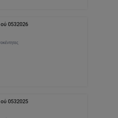
ού 0532026
οκέντητες
ού 0532025