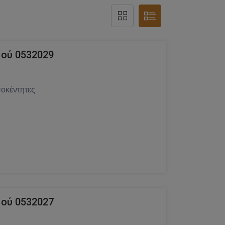
ού 0532029
οκέντητες
ού 0532027