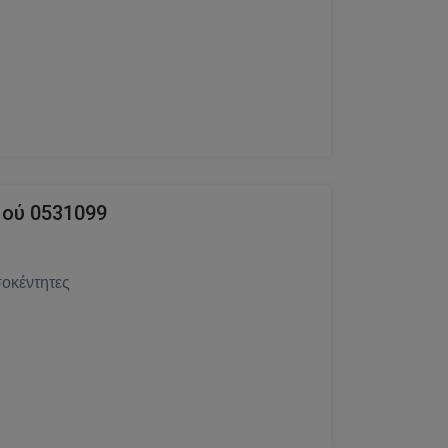
ού 0531099
οκέντητες