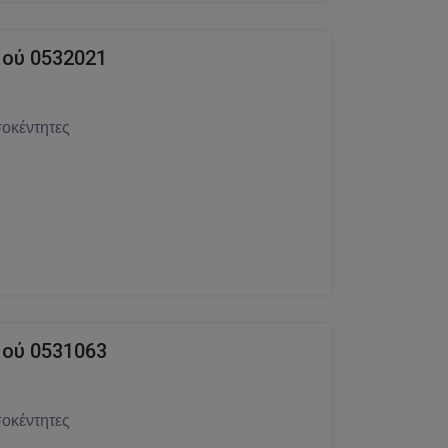
ού 0532021
οκέντητες
ού 0531063
οκέντητες