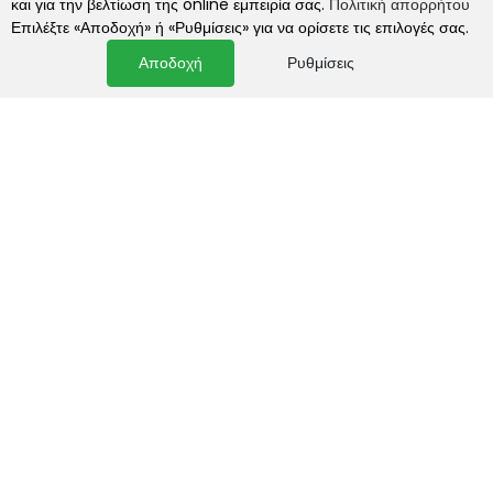
και για την βελτίωση της online εμπειρία σας.
Πολιτική απορρήτου
Πολιτική εκπτώσεων
Επιλέξτε «Αποδοχή» ή «Ρυθμίσεις» για να ορίσετε τις επιλογές σας.
Πληρωμές και ασφάλεια
Αποδοχή
Ρυθμίσεις
Πολιτική απορρήτου
Cookies
Ρυθμίσεις COOKIES
Επικοινωνία
Εκκλησιαστική & Ιερατική Χειροτεχνία Ικε
Απόλλωνος 27, Αθήνα 10556
Τηλ. +30.210.322.2306
email : naos@naos.gr