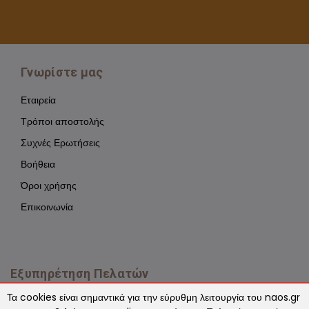
Γνωρίστε μας
Εταιρεία
Τρόποι αποστολής
Συχνές Ερωτήσεις
Βοήθεια
Όροι χρήσης
Επικοινωνία
Εξυπηρέτηση Πελατών
Τα cookies είναι σημαντικά για την εύρυθμη λειτουργία του naos.gr
Εγγύηση - Επιστροφές