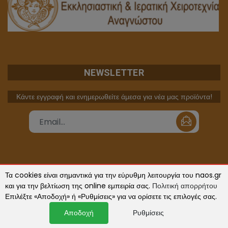
NEWSLETTER
Κάντε εγγραφή και ενημερωθείτε άμεσα για νέα μας προϊόντα!
Τα cookies είναι σημαντικά για την εύρυθμη λειτουργία του naos.gr
και για την βελτίωση της online εμπειρία σας.
Πολιτική απορρήτου
Γνωρίστε μας
Επιλέξτε «Αποδοχή» ή «Ρυθμίσεις» για να ορίσετε τις επιλογές σας.
Εταιρεία
Αποδοχή
Ρυθμίσεις
Τρόποι αποστολής