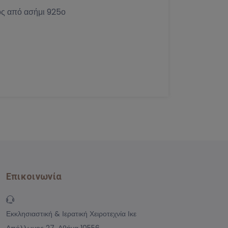
ος από ασήμι 925ο
Επικοινωνία
Εκκλησιαστική & Ιερατική Χειροτεχνία Ικε
Απόλλωνος 27, Αθήνα 10556