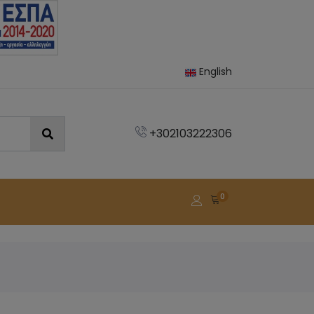
English
+302103222306
0